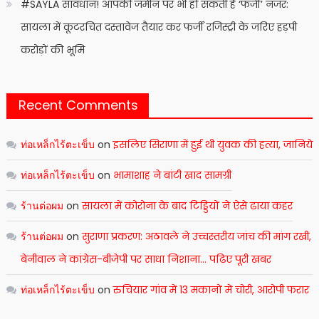
#SAYLA सावधान! आपकी जमीन पर भी हो सकती है ‘फर्जी’ नजर:
सायला में कूटरचित दस्तावेज तैयार कर फर्जी रजिस्ट्री के जरिए हड़पी
करोड़ों की भूमि
Recent Comments
ท่อเหล็กไร้ตะเข็บ
on
इसलिए सिराणा में हुई थी युवक की हत्या, जानिये
ท่อเหล็กไร้ตะเข็บ
on
भामाशाह ने बांटी खाद सामग्री
ร้านต่อผม
on
सायला में कोरोना के बाद टिड्डियों ने ऐसे ढाया कहर
ร้านต่อผม
on
सुराणा प्रकरण: अठावले ने उच्चस्तरीय जांच की मांग रखी,
बेनीवाल ने कांग्रेस-बीजेपी पर साधा निशाना… पढिए पूरी खबर
ท่อเหล็กไร้ตะเข็บ
on
रुचियार गांव में 13 मकानों में चोरी, आरोपी फरार