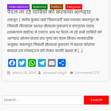
International
National
Politics
Religious
पैदल जा रहै यात्रियों को करवाया अल्पहार
शाहपुरा / संतोष कुमार वर्मा निकटवर्ती ग्राम पंचायत नवलपुरा के
निवासी जीएसएस अध्यक्ष सीताराम ठुकराण व कालुराम यादव,
श्यामलाल बाडीगर ने एनएच आठ पर पैदल जा रहे सभी यात्रियों को
अल्पहार भोजन करवा कर पुण्य का काम किया। जानकारीके
अनुसार नवलपुरा निवासी सीताराम ठुकराण ने बताया कोरोना
वायरस एवं लोकडाउन को लेकर काफी संख्या में […]
Facebook
Twitter
WhatsApp
Telegram
Email
Share
Posted
Author
March 29, 2020
shrawan singh
Comments(27)
on
Search
for: