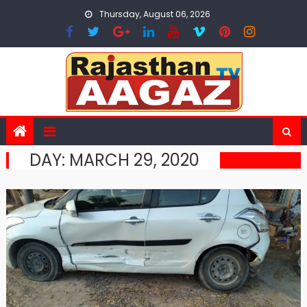
Skip
Thursday, August 06, 2026
to
content
DAY:
MARCH 29, 2020