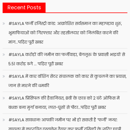
Recent Posts
#SAYLA फर्जी रजिस्ट्री कांड: आक्रोशित सर्वसमाज का महापड़ाव शुरू,
भूमाफियाओं को गिरफ्तार और तहसीलदार को निलंबित करने की
मांग…पढ़िए पूरी खबर
#SAYLA करोड़ों की जमीन का फर्जीवाड़ा, बेंगलूरु के प्रवासी भाइयों से
5.51 करोड़ ठगे … पढ़िए पूरी खबर
#SAYLA में कार वॉशिंग सेंटर संचालक को कार से कुचलने का प्रयास,
जान से मारने की धमकी
#SAYLA प्रिंसिपल की हैवानियत, 8वीं के छात्र को 2 घंटे ऑफिस में
बंधक बना मुर्गा बनाया, लात-घूंसों से पीटा…पढ़िए पूरी खबर
#SAYLA सावधान! आपकी जमीन पर भी हो सकती है ‘फर्जी’ नजर:
सायला में कूटरचित दस्तावेज तैयार कर फर्जी रजिस्ट्री के जरिए हड़पी