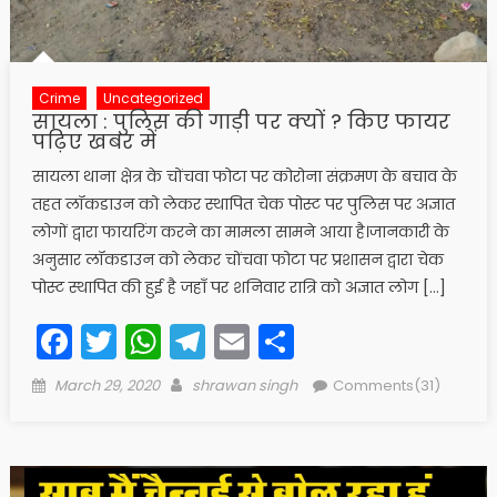
Crime
Uncategorized
सायला : पुलिस की गाड़ी पर क्यों ? किए फायर
पढ़िए खबर में
सायला थाना क्षेत्र के चोंचवा फोटा पर कोरोना संक्रमण के बचाव के
तहत लॉकडाउन को लेकर स्थापित चेक पोस्ट पर पुलिस पर अज्ञात
लोगों द्वारा फायरिंग करने का मामला सामने आया है।जानकारी के
अनुसार लॉकडाउन को लेकर चोंचवा फोटा पर प्रशासन द्वारा चेक
पोस्ट स्थापित की हुई है जहाँ पर शनिवार रात्रि को अज्ञात लोग […]
Facebook
Twitter
WhatsApp
Telegram
Email
Share
Posted
Author
March 29, 2020
shrawan singh
Comments(31)
on