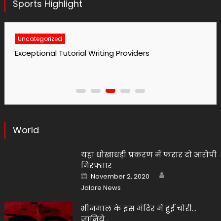
Sports Highlight
Uncategorized
No1 Essay Writing Service Grabmyessay Com
World
यहां धोखाधड़ी प्रकरण में फरार दो आरोपी
गिरफ्तार
Author
Posted
November 2, 2020
on
Jalore News
भीनमाल के इस मंदिर में हुई चोरी…
जानिये