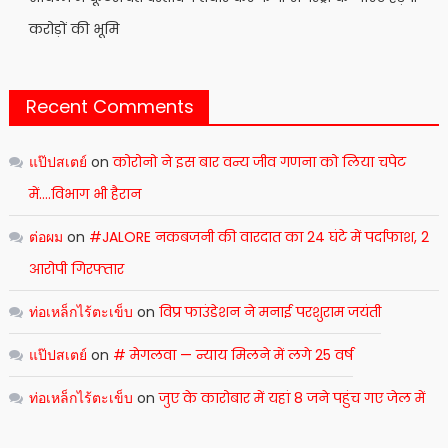
करोड़ों की भूमि
Recent Comments
แป๊ปสเตย์
on
कोरोनो ने इस बार वन्य जीव गणना को लिया चपेट
में….विभाग भी हैरान
ต่อผม
on
#JALORE नकबजनी की वारदात का 24 घंटे में पर्दाफाश, 2
आरोपी गिरफ्तार
ท่อเหล็กไร้ตะเข็บ
on
विप्र फाउंडेशन ने मनाई परशुराम जयंती
แป๊ปสเตย์
on
# मेगलवा — न्याय मिलने में लगे 25 वर्ष
ท่อเหล็กไร้ตะเข็บ
on
जुए के कारोबार में यहां 8 जने पहुंच गए जेल में