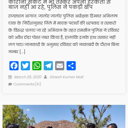
कोरोना संकट में भी तस्कर अपनी हरकतों से
बाज नहीं आ रहे, पुलिस ने पकड़ी खेप
राजस्थान आगाज. जालोर जालोर पुलिस अधीक्षक हिम्मत अभिलाष
टांक के निर्देशानुसार जिले में मादक पदार्थों की धरपकड व तस्करों
के विरुद्ध चलाए जा रहे अभियान के तहत रामसीन पुलिस ने रविवार
को अवैध डोडा पोस्त जब्त किया है, हालांकि इनके हाथ तस्कर नहीं
लग पाए। जानकारी के अनुसार रविवार को नाकाबंदी के दौरान बिना
नम्बर […]
Facebook
Twitter
WhatsApp
Telegram
Email
Share
Posted
Author
March 29, 2020
Dinesh Kumar Mali
on
Comments(31)