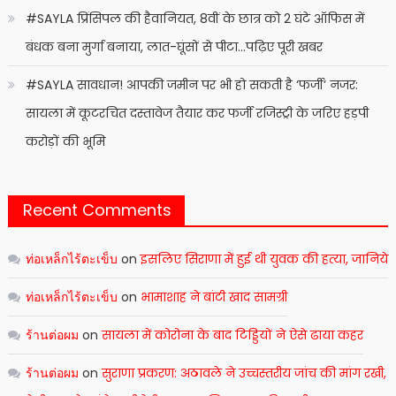
#SAYLA प्रिंसिपल की हैवानियत, 8वीं के छात्र को 2 घंटे ऑफिस में
बंधक बना मुर्गा बनाया, लात-घूंसों से पीटा…पढ़िए पूरी खबर
#SAYLA सावधान! आपकी जमीन पर भी हो सकती है ‘फर्जी’ नजर:
सायला में कूटरचित दस्तावेज तैयार कर फर्जी रजिस्ट्री के जरिए हड़पी
करोड़ों की भूमि
Recent Comments
ท่อเหล็กไร้ตะเข็บ
on
इसलिए सिराणा में हुई थी युवक की हत्या, जानिये
ท่อเหล็กไร้ตะเข็บ
on
भामाशाह ने बांटी खाद सामग्री
ร้านต่อผม
on
सायला में कोरोना के बाद टिड्डियों ने ऐसे ढाया कहर
ร้านต่อผม
on
सुराणा प्रकरण: अठावले ने उच्चस्तरीय जांच की मांग रखी,