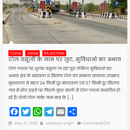
Crime
Jalore
RAJASTHAN
टोल वसूली के नाम पर लूट, सुविधाओ का अभाव
टोल प्लाजा पर शुल्क वसूला जा रहा पूरा लेकिन सुविधाओं का
अभाव क्षेत्र के मांडवला व सिराणा टोल का मामला सायला। उपखण्ड
मुख्यालय से महज 24 किमी दूर माण्डवला एवं 37 किमी दूर सिराणा
गांव में स्टेट हाइवे पर पिछले कुछ सालों से टोल प्लाजा संचालित हो
रहे है। दोनो टोल नाके नाम मात्र के […]
Facebook
Twitter
WhatsApp
Telegram
Email
Share
Posted
Author
May 27, 2022
shrawan singh
Comments(31)
on