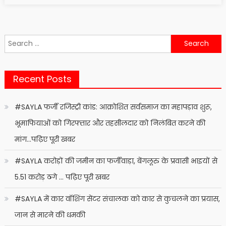
Search
for:
Recent Posts
#SAYLA फर्जी रजिस्ट्री कांड: आक्रोशित सर्वसमाज का महापड़ाव शुरू,
भूमाफियाओं को गिरफ्तार और तहसीलदार को निलंबित करने की
मांग…पढ़िए पूरी खबर
#SAYLA करोड़ों की जमीन का फर्जीवाड़ा, बेंगलूरु के प्रवासी भाइयों से
5.51 करोड़ ठगे … पढ़िए पूरी खबर
#SAYLA में कार वॉशिंग सेंटर संचालक को कार से कुचलने का प्रयास,
जान से मारने की धमकी