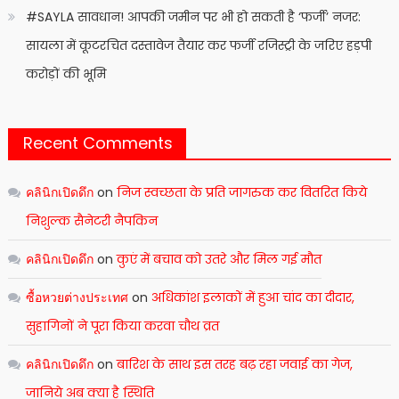
#SAYLA सावधान! आपकी जमीन पर भी हो सकती है ‘फर्जी’ नजर:
सायला में कूटरचित दस्तावेज तैयार कर फर्जी रजिस्ट्री के जरिए हड़पी
करोड़ों की भूमि
Recent Comments
คลินิกเปิดดึก
on
निज स्वच्छता के प्रति जागरुक कर वितरित किये
निशुल्क सैनेटरी नैपकिन
คลินิกเปิดดึก
on
कुएं में बचाव को उतरे और मिल गई मौत
ซื้อหวยต่างประเทศ
on
अधिकांश इलाकों में हुआ चांद का दीदार,
सुहागिनों ने पूरा किया करवा चौथ व्रत
คลินิกเปิดดึก
on
बारिश के साथ इस तरह बढ़ रहा जवाई का गेज,
जानिये अब क्या है स्थिति