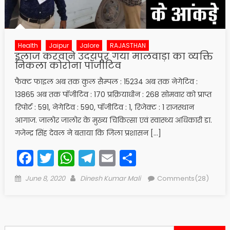
Health
Jaipur
Jalore
RAJASTHAN
इलाज करवाने उदयपुर गया मालवाड़ा का व्यक्ति
निकला कोरोना पॉजीटिव
फैक्ट फाइल अब तक कुल सैम्पल : 15234 अब तक नेगेटिव :
13865 अब तक पॉजीटिव : 170 प्रक्रियाधीन : 268 सोमवार को प्राप्त
रिपोर्ट : 591, नेगेटिव : 590, पॉजीटिव : 1, रिजेक्ट : 1 राजस्थान
आगाज. जालोर जालोर के मुख्य चिकित्सा एवं स्वास्थ्य अधिकारी डा.
गजेन्द्र सिंह देवल ने बताया कि जिला प्रशासन […]
Facebook
Twitter
WhatsApp
Telegram
Email
Share
Posted
Author
June 8, 2020
Dinesh Kumar Mali
Comments(28)
on