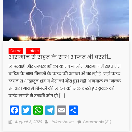
Crime
Jalore
आसमान से राहत के साथ आफत भी बरसी…
लापरवाही और लापरवाहों का कारण जालोर. आसमान में राहत भरी
बारिश के साथ बिजली के करंट की आफत भी बर रही है। जहां करंट
लगने से भाद्राजून क्षेत्र में भैंस की मौत हुई। वहीं भीनमाल के निकट
धनवाडा गांव में बिजली की लाइन को ठीक करते हुए युवक को
करंट लगने से उसकी मौत हो […]
Facebook
Twitter
WhatsApp
Telegram
Email
Share
Posted
Author
August 3, 2020
Jalore News
Comments(31)
on