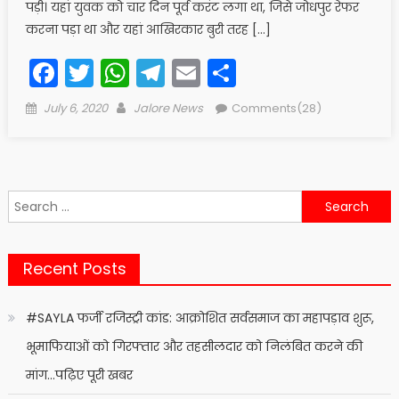
पड़ी। यहां युवक को चार दिन पूर्व करंट लगा था, जिसे जोधपुर रेफर
करना पड़ा था और यहां आखिरकार बुरी तरह […]
Facebook
Twitter
WhatsApp
Telegram
Email
Share
Posted
Author
July 6, 2020
Jalore News
Comments(28)
on
Search
for:
Recent Posts
#SAYLA फर्जी रजिस्ट्री कांड: आक्रोशित सर्वसमाज का महापड़ाव शुरू,
भूमाफियाओं को गिरफ्तार और तहसीलदार को निलंबित करने की
मांग…पढ़िए पूरी खबर