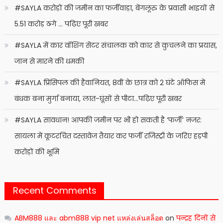
#SAYLA करोड़ों की जमीन का फर्जीवाड़ा, बेंगलूरु के प्रवासी भाइयों से
5.51 करोड़ ठगे … पढ़िए पूरी खबर
#SAYLA में कार वॉशिंग सेंटर संचालक को कार से कुचलने का प्रयास,
जान से मारने की धमकी
#SAYLA प्रिंसिपल की हैवानियत, 8वीं के छात्र को 2 घंटे ऑफिस में
बंधक बना मुर्गा बनाया, लात-घूंसों से पीटा…पढ़िए पूरी खबर
#SAYLA सावधान! आपकी जमीन पर भी हो सकती है ‘फर्जी’ नजर:
सायला में कूटरचित दस्तावेज तैयार कर फर्जी रजिस्ट्री के जरिए हड़पी
करोड़ों की भूमि
Recent Comments
ABM888 และ abm888 vip net แหล่งเล่นสล็อต
on
पन्द्रह दिनों से