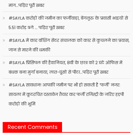
मांग…पढ़िए पूरी खबर
#SAYLA करोड़ों की जमीन का फर्जीवाड़ा, बेंगलूरु के प्रवासी भाइयों से
5.51 करोड़ ठगे … पढ़िए पूरी खबर
#SAYLA में कार वॉशिंग सेंटर संचालक को कार से कुचलने का प्रयास,
जान से मारने की धमकी
#SAYLA प्रिंसिपल की हैवानियत, 8वीं के छात्र को 2 घंटे ऑफिस में
बंधक बना मुर्गा बनाया, लात-घूंसों से पीटा…पढ़िए पूरी खबर
#SAYLA सावधान! आपकी जमीन पर भी हो सकती है ‘फर्जी’ नजर:
सायला में कूटरचित दस्तावेज तैयार कर फर्जी रजिस्ट्री के जरिए हड़पी
करोड़ों की भूमि
Recent Comments