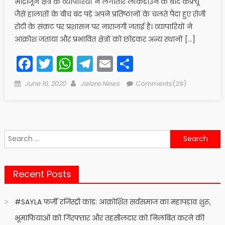
भाद्राजून क्षेत्र के व्यापारियों ने लगातार लॉकडाउन के बाद कफ्र्यू
जैसे हालातों के बीच बंद पड़े अपने प्रतिष्ठानों के चलते पैदा हुए रोजी
रोटी के संकट पर प्रशासन पर नाराजगी जताई है। व्यापारियों ने
आक्रोश जताया और प्रभावित क्षेत्रों को छोड़कर अन्य स्थानों […]
Facebook
Twitter
WhatsApp
Telegram
Email
Share
Posted
Author
June 16, 2020
Jalore News
Comments(29)
on
Search
for:
Recent Posts
#SAYLA फर्जी रजिस्ट्री कांड: आक्रोशित सर्वसमाज का महापड़ाव शुरू,
भूमाफियाओं को गिरफ्तार और तहसीलदार को निलंबित करने की