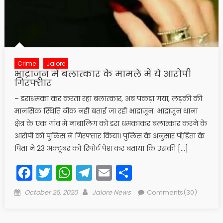
Crime
Jalore
भाद्राजून में बलात्कार के मामले में ये आरोपी
गिरफ्तार
– डराधमका कर करता रहा बलात्कार, अब पकड़ा गया, लड़की की
मानसिक स्थिति ठीक नहीं बताई जा रही भाद्राजून. भाद्राजून थाना
क्षेत्र के एक गांव में नाबालिग को डरा धमकाकर बलात्कार करने के
आरोपी को पुलिस ने गिरफ्तार किया। पुलिस के अनुसार पीडि़ता के
पिता ने 23 अक्टूबर को रिपोर्ट पेश कर बताया कि उसकी […]
Facebook
Twitter
WhatsApp
Telegram
Email
Share
Posted
Author
October 26, 2020
Jalore News
Comments(30)
on