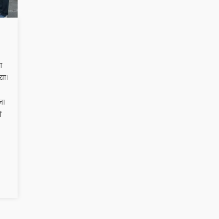
ा
या।
ना
ं