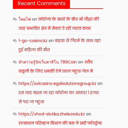
Recent Comments
โคมไฟ
on
कोरोना के खतरे के बीच भी यौद्धा की
तरह प्रभावित क्षेत्र में सेवाएं दे रही जड़ाव कंवर
1-go-casino.kz
on
बाइक से गिरने के साथ यहां
हुई महिला की मौत
ทำความรู้จักเว็บคาสิโน 789Coin
on
अवैध
वसूली के लिए धमकी देने वाला पहुंचा जेल में
https://solcasino.egalsolutionsgroup.kz
on
इस तरह बढ़ता जा रहा कोरोना का आंकड़ा 1 हजार
से पार जा पहुंचा
https://vhod-slotika.zhelezedu.kz
on
राजस्थान परिवहन विभाग की बस ने खड़ी फॉर्च्यूनर