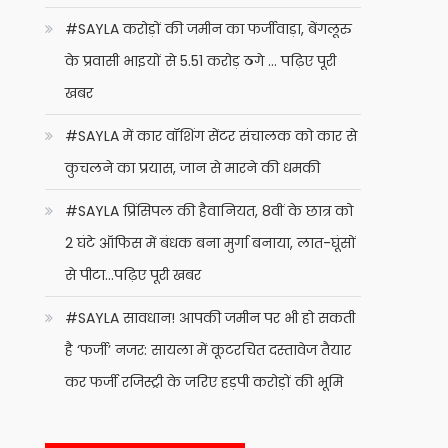
#SAYLA करोड़ों की जमीन का फर्जीवाड़ा, बेंगलूरु
के प्रवासी भाइयों से 5.51 करोड़ ठगे … पढ़िए पूरी
खबर
#SAYLA में कार वॉशिंग सेंटर संचालक को कार से
कुचलने का प्रयास, जान से मारने की धमकी
#SAYLA प्रिंसिपल की हैवानियत, 8वीं के छात्र को
2 घंटे ऑफिस में बंधक बना मुर्गा बनाया, लात-घूंसों
से पीटा…पढ़िए पूरी खबर
#SAYLA सावधान! आपकी जमीन पर भी हो सकती
है ‘फर्जी’ नजर: सायला में कूटरचित दस्तावेज तैयार
कर फर्जी रजिस्ट्री के जरिए हड़पी करोड़ों की भूमि