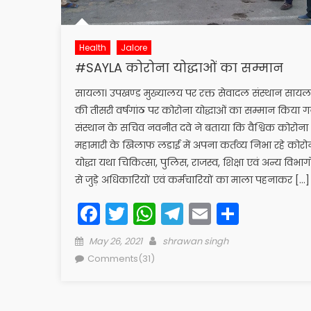
Health
Jalore
#SAYLA कोरोना योद्धाओं का सम्मान
सायला। उपखण्ड मुख्यालय पर रक्त सेवादल संस्थान सायल
की तीसरी वर्षगांठ पर कोरोना योद्धाओं का सम्मान किया ग
संस्थान के सचिव नवनीत दवे ने बताया कि वैश्विक कोरोना
महामारी के खिलाफ लडाई में अपना कर्तव्य निभा रहे कोरो
योद्धा यथा चिकित्सा, पुलिस, राजस्व, शिक्षा एवं अन्य विभागो
से जुड़े अधिकारियों एवं कर्मचारियों का माला पहनाकर […]
Facebook
Twitter
WhatsApp
Telegram
Email
Share
Posted
Author
May 26, 2021
shrawan singh
on
Comments(31)