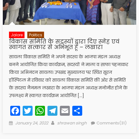
Jalore
Politics
विकास समिति के सदस्यों द्वारा दिए स्नेह एवं
स्वागत सत्कार से अभिभूत हूं – लखारा
सायला विकास समिति ने अपने सदस्य के भाजपा मंडल अध्यक्ष
बनने आयोजित किया कार्यक्रम, सदस्यों ने माला व साफा पहनाकर
किया अभिनंदन सायला। उपखंड मुख्यालय पर स्थित सूरज
हाॅस्पिटल में रविवार को सायला विकास समिति की ओर से समिति
के सदस्य नैनमल लखारा के भाजपा मंडल अध्यक्ष मनोनीत होने के
उपलक्ष्य में स्वागत कार्यक्रम आयोजित […]
Facebook
Twitter
WhatsApp
Telegram
Email
Share
Posted
Author
January 24, 2022
shrawan singh
Comments(31)
on