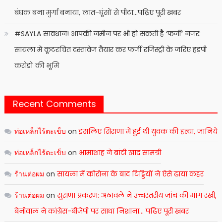
बंधक बना मुर्गा बनाया, लात-घूंसों से पीटा…पढ़िए पूरी खबर
#SAYLA सावधान! आपकी जमीन पर भी हो सकती है ‘फर्जी’ नजर:
सायला में कूटरचित दस्तावेज तैयार कर फर्जी रजिस्ट्री के जरिए हड़पी
करोड़ों की भूमि
Recent Comments
ท่อเหล็กไร้ตะเข็บ
on
इसलिए सिराणा में हुई थी युवक की हत्या, जानिये
ท่อเหล็กไร้ตะเข็บ
on
भामाशाह ने बांटी खाद सामग्री
ร้านต่อผม
on
सायला में कोरोना के बाद टिड्डियों ने ऐसे ढाया कहर
ร้านต่อผม
on
सुराणा प्रकरण: अठावले ने उच्चस्तरीय जांच की मांग रखी,
बेनीवाल ने कांग्रेस-बीजेपी पर साधा निशाना… पढिए पूरी खबर