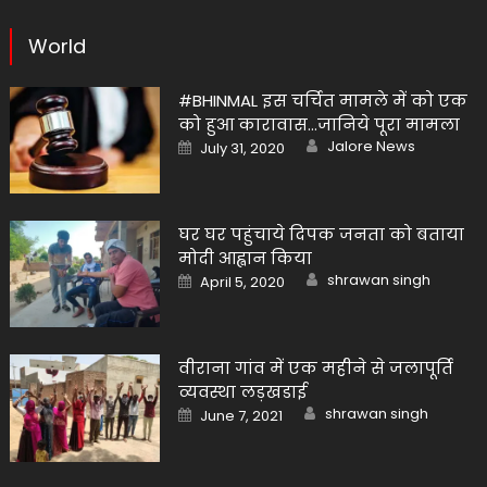
World
#BHINMAL इस चर्चित मामले में को एक
को हुआ कारावास…जानिये पूरा मामला
Author
Posted
Jalore News
July 31, 2020
on
घर घर पहुंचाये दिपक जनता को बताया
मोदी आह्वान किया
Author
Posted
shrawan singh
April 5, 2020
on
वीराना गांव में एक महीने से जलापूर्ति
व्यवस्था लड़खडाई
Author
Posted
shrawan singh
June 7, 2021
on