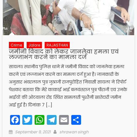
Crime
Jalore
RAJASTHAN
जमीनी विवाद को लेकर जानलेवा हमला एवं
लज्जाभंग करने का मामला दर्ज
सायला। स्थानीय पुलिस थाने में जमीनी विवाद को जानलेवा हमला
करने एवं लज्जाभंग करने का मामला दर्ज हुआ है। जानकारी के
अनुसार भंवरलाल पुत्र जुठाजी राजपुरोहित निवासी सायला ने रिपोर्ट
पेशकर बताया कि मेरे काकाई भाई बलवंतराज पुत्र पीराजी एवं उनके
भाईयों की ओटवाला रोड स्थित सामलाती पुश्तैनी खातेदारी जमीन
आई हुई है। दिनांक 7 […]
Facebook
Twitter
WhatsApp
Telegram
Email
Share
Posted
Author
September 9, 2021
shrawan singh