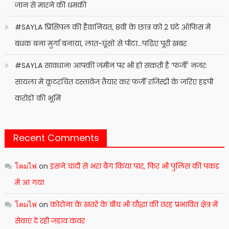
जान से मारने की धमकी
#SAYLA प्रिंसिपल की हैवानियत, 8वीं के छात्र को 2 घंटे ऑफिस में
बंधक बना मुर्गा बनाया, लात-घूंसों से पीटा…पढ़िए पूरी खबर
#SAYLA सावधान! आपकी जमीन पर भी हो सकती है ‘फर्जी’ नजर:
सायला में कूटरचित दस्तावेज तैयार कर फर्जी रजिस्ट्री के जरिए हड़पी
करोड़ों की भूमि
Recent Comments
โคมไฟ
on
इसने चांदी से भरा बैग किया पार, फिर भी पुलिस की पकड़
में आ गया
โคมไฟ
on
कोरोना के खतरे के बीच भी यौद्धा की तरह प्रभावित क्षेत्र में
सेवाएं दे रही जड़ाव कंवर