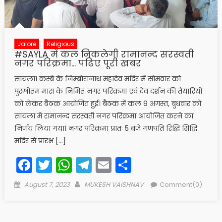
Jalore
Religious
#SAYLA में कल निकलेगी रामानन्द सरस्वती
नगर परिक्रमा… पढिए पूरी खबर
सायला। कस्बे के निम्बोरानाथ महादेव मंदिर में सोमवार को
पुरूषोतम मास के निमित नगर परिक्रमा एवं देव दर्शन की तैयारियों
को लेकर बैठक आयोजित हुई। बैठक में कल 9 अगस्त, बुधवार को
सायला में रामानन्द सरस्वती नगर परिक्रमा आयोजित करने का
निर्णय लिया गया। नगर परिक्रमा प्रातः 5 बजे गणपति रिद्धि सिद्धि
मंदिर से प्रारंभ […]
Facebook
Twitter
WhatsApp
Telegram
Email
Share
Posted
Author
August 7, 2023
MUKESH VAISHNAV
Comment(0)
on