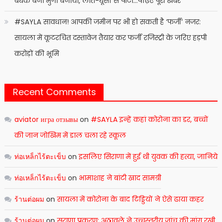
बंधक बना मुर्गा बनाया, लात-घूंसों से पीटा…पढ़िए पूरी खबर
#SAYLA सावधान! आपकी जमीन पर भी हो सकती है ‘फर्जी’ नजर:
सायला में कूटरचित दस्तावेज तैयार कर फर्जी रजिस्ट्री के जरिए हड़पी
करोड़ों की भूमि
Recent Comments
aviator игра отзывы
on
#SAYLA इन्हें कहां कोरोना का डर, बच्चों
की जान जोखिम में डाल चला रहे स्कूल
ท่อเหล็กไร้ตะเข็บ
on
इसलिए सिराणा में हुई थी युवक की हत्या, जानिये
ท่อเหล็กไร้ตะเข็บ
on
भामाशाह ने बांटी खाद सामग्री
ร้านต่อผม
on
सायला में कोरोना के बाद टिड्डियों ने ऐसे ढाया कहर
ร้านต่อผม
on
सुराणा प्रकरण: अठावले ने उच्चस्तरीय जांच की मांग रखी,