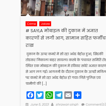
Crime
Jalore
# SAYLA मोबाइल की दुकान में अज्ञात
कारणों से लगी आग, सामान सहित फर्नीच
राख
दुकान के ऊपर कमरे में सो रहा अधेड बेहोश हुआ, खिडकी
तोडकर निकाला बाहर सायला। कस्बे के पंचायत समिति रो
स्थित एक मोबाइल की दुकान में रविवार सवेरे अज्ञात कारणो
से आग लग गई। आगजनी के दौरान दुकान के ऊपरी मंजिल
पर कमरे में सो रहा अधेड बेहोश हो गया। जिसे पुलिस एवं
ग्रामीणों की […]
Facebook
Twitter
WhatsApp
Telegram
Email
Share
Posted
Author
June 5, 2023
shrawan singh
Comment(0)