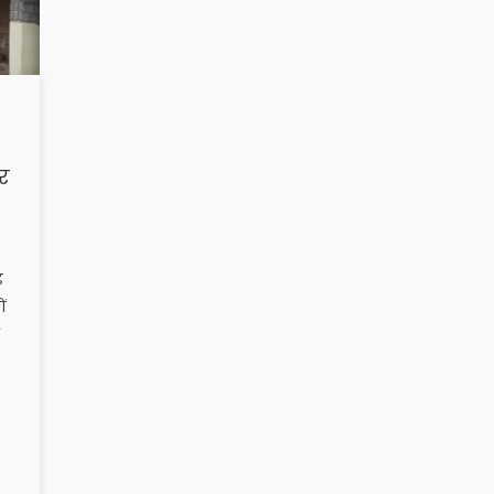
र
ड
ं