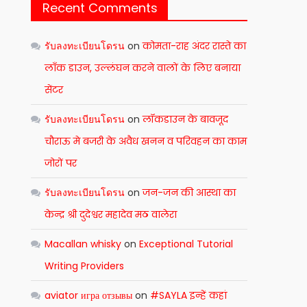
Recent Comments
รับลงทะเบียนโดรน
on
कोमता-राह अंदर रास्ते का
लाँक डाउन, उल्लंघन करने वालों के लिए बनाया
सेंटर
รับลงทะเบียนโดรน
on
लॉकडाउन के बावजूद
चौराऊ मे बजरी के अवैध खनन व परिवहन का काम
जोरों पर
รับลงทะเบียนโดรน
on
जन-जन की आस्था का
केन्द्र श्री दुदेश्वर महादेव मठ वालेरा
Macallan whisky
on
Exceptional Tutorial
Writing Providers
aviator игра отзывы
on
#SAYLA इन्हें कहां