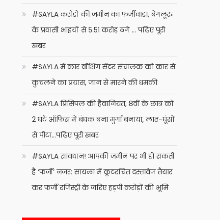
#SAYLA करोड़ों की जमीन का फर्जीवाड़ा, बेंगलूरु
के प्रवासी भाइयों से 5.51 करोड़ ठगे … पढ़िए पूरी
खबर
#SAYLA में कार वॉशिंग सेंटर संचालक को कार से
कुचलने का प्रयास, जान से मारने की धमकी
#SAYLA प्रिंसिपल की हैवानियत, 8वीं के छात्र को
2 घंटे ऑफिस में बंधक बना मुर्गा बनाया, लात-घूंसों
से पीटा…पढ़िए पूरी खबर
#SAYLA सावधान! आपकी जमीन पर भी हो सकती
है ‘फर्जी’ नजर: सायला में कूटरचित दस्तावेज तैयार
कर फर्जी रजिस्ट्री के जरिए हड़पी करोड़ों की भूमि