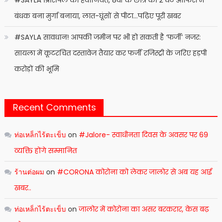
बंधक बना मुर्गा बनाया, लात-घूंसों से पीटा…पढ़िए पूरी खबर
#SAYLA सावधान! आपकी जमीन पर भी हो सकती है ‘फर्जी’ नजर:
सायला में कूटरचित दस्तावेज तैयार कर फर्जी रजिस्ट्री के जरिए हड़पी
करोड़ों की भूमि
Recent Comments
ท่อเหล็กไร้ตะเข็บ
on
#Jalore- स्वाधीनता दिवस के अवसर पर 69
व्यक्ति होंगे सम्मानित
ร้านต่อผม
on
#CORONA कोरोना को लेकर जालोर से अब यह आई
खबर..
ท่อเหล็กไร้ตะเข็บ
on
जालोर में कोरोना का असर बरकरार, केस बढ़