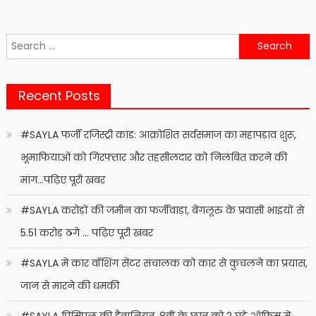
Search
for:
Recent Posts
#SAYLA फर्जी रजिस्ट्री कांड: आक्रोशित सर्वसमाज का महापड़ाव शुरू,
भूमाफियाओं को गिरफ्तार और तहसीलदार को निलंबित करने की
मांग…पढ़िए पूरी खबर
#SAYLA करोड़ों की जमीन का फर्जीवाड़ा, बेंगलूरु के प्रवासी भाइयों से
5.51 करोड़ ठगे … पढ़िए पूरी खबर
#SAYLA में कार वॉशिंग सेंटर संचालक को कार से कुचलने का प्रयास,
जान से मारने की धमकी
#SAYLA प्रिंसिपल की हैवानियत, 8वीं के छात्र को 2 घंटे ऑफिस में