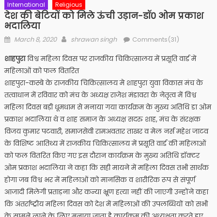
International
Religious
देश की बेटियों को मिले ऊंची उड़ान-डॉ0 ओम प्रकाश
भदालिया
Posted
Author
March 8, 2020
shrawan singh
Comments(31)
on
शाहपुरा
विश्व महिला दिवस पर राजकीय चिकित्सालय में प्रसूति वार्ड में
महिलाओं को फल वितरित
शाहपुरा-कस्बे के राजकीय चिकित्सालय मे शाहपुरा युवा विकास मंच के
तत्वाधान में रविवार को मंच के अध्यक्ष राजेश मंडावरा के नेतृत्व में विश्व
महिला दिवस बड़ी धूमधाम से मनाया गया कार्यक्रम के मुख्य अतिथि डा ओम
प्रकाश भदालिया थे व शाह समाज के अध्यक्ष सदरु शाह, मंच के संरक्षक
विजय कुमार पटवारी, समाजसेवी रामअवतार ताखर व मेल नर्स महेश जाटव
के विशिष्ट आतिथ्य में राजकीय चिकित्सालय में प्रसूति वार्ड की महिलाओं
को फल वितरित किए गए इस दौरान कार्यक्रम के मुख्य अतिथि डॉक्टर
ओम प्रकाश भदालिया ने कहा कि सही मायने में महिला दिवस तभी सार्थक
होगा जब विश्व भर में महिलाओं को मानसिक व शारीरिक रूप से संपूर्ण
आजादी मिलेगी प्रताड़ना और कन्या भ्रूण हत्या नहीं की जाएगी उन्होंने कहा
कि अंतर्राष्ट्रीय महिला दिवस को देश में महिलाओं की उपलब्धियों को सभी
के सामने लाने के लिए मनाया जाता है कार्यक्रम की अध्यक्षता करते हुए