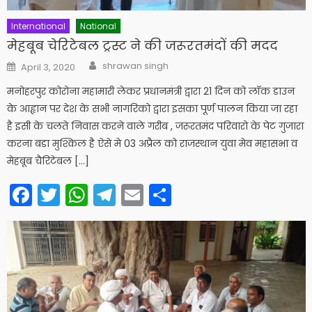
International
National
मेहबूब चेरिटेबल ट्रस्ट ने की जरूरतमंदों की मदद
Author
Posted
shrawan singh
April 3, 2020
on
मनोहरपुर कोरोना महामारी लेकर प्रधानमंत्री द्वारा 21 दिन को लॉक डाउन
के आह्वान पर देश के सभी नागरिको द्वारा इसका पूर्ण पालन किया जा रहा
है इसी के चलते निवास करने वाले गरीब , जरूरतमंद परिवारो के पेट गुजारा
करना बडा मुश्किल है ऐसे मे 03 अप्रैल को राजस्थान युवा मेव महासभा व
मेहबूब चैरिटेबल […]
Facebook
Twitter
WhatsApp
Telegram
Email
Share