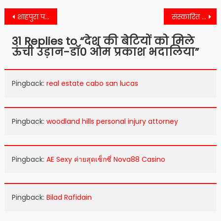
Post
शाहपुरा परिवहन विभाग की बड़ी कार्रवाई
संस्कारित शिक्षा पर ध्यान दें शिक्षक -राजकुमार देवायुष
navigation
31 Replies to “
देश की बेटियों को मिले
ऊंची उड़ान-डॉ0 ओम प्रकाश भदालिया
”
Pingback:
real estate cabo san lucas
Pingback:
woodland hills personal injury attorney
Pingback:
AE Sexy ค่ายสุดเซ็กซี่ Nova88 Casino
Pingback:
Bilad Rafidain