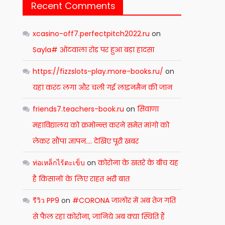
Recent Comments
xcasino-off7.perfectpitch2022.ru
on
Sayla# ओटवाला रोड पर हुआ बड़ा हादसा
https://fizzslots-play.more-books.ru/
on
यहां करंट लगा और चली गई लाइनमैन की जान
friends7.teachers-book.ru
on
सिवाणा
महाविद्यालय को क्रमोन्न्त करने समेत मांगो को
लेकर सौंपा ज्ञापन…. देखिए पूरी खबर
ท่อเหล็กไร้ตะเข็บ
on
कोरोना के खतरे के बीच यह
है किसानों के लिए राहत भरी बात
รีวิว PP9
on
#CORONA जालोर में अब तेज गति
से फैल रहा कोरोना, जानिये अब क्या स्थिति हैं