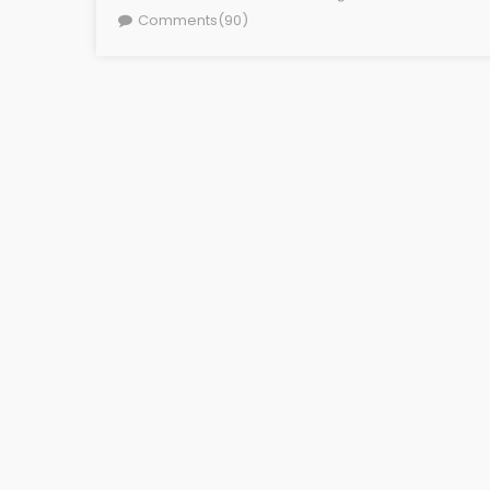
on
Comments(90)