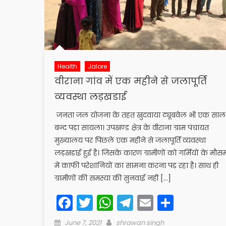
Health
Jalore
वीराना गांव में एक महीने से जलापूर्ति
व्यवस्था लड़खडाई
जनता जल योजना के तहत खुदवाया ट्यूबवेल भी एक साल 
बन्द पड़ा सायला। उपखण्ड क्षेत्र के वीराना ग्राम पंचायत
मुख्यालय पर पिछले एक महीने से जलापूर्ति व्यवस्था
लड़खडाई हुई है। जिसके कारण ग्रामीणों को गर्मियों के मौस
में काफी परेशानियों का सामना करना पड़ रहा है। साथ ही
ग्रामीणों की समस्या की सुनवाई नही […]
Facebook
Twitter
WhatsApp
Telegram
Email
Share
Posted
Author
June 7, 2021
shrawan singh