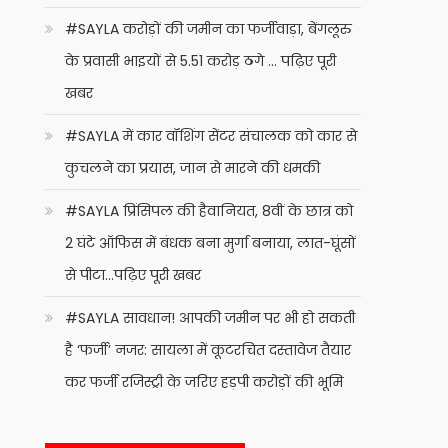
#SAYLA करोड़ों की जमीन का फर्जीवाड़ा, बेंगलूरु
के प्रवासी भाइयों से 5.51 करोड़ ठगे … पढ़िए पूरी
खबर
#SAYLA में कार वॉशिंग सेंटर संचालक को कार से
कुचलने का प्रयास, जान से मारने की धमकी
#SAYLA प्रिंसिपल की हैवानियत, 8वीं के छात्र को
2 घंटे ऑफिस में बंधक बना मुर्गा बनाया, लात-घूंसों
से पीटा…पढ़िए पूरी खबर
#SAYLA सावधान! आपकी जमीन पर भी हो सकती
है ‘फर्जी’ नजर: सायला में कूटरचित दस्तावेज तैयार
कर फर्जी रजिस्ट्री के जरिए हड़पी करोड़ों की भूमि