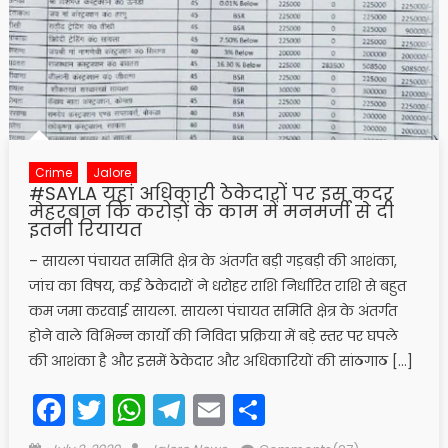
Crime
Jalore
#SAYLA यहां अधिकारी ठेकेदारों पर इस कदर
मेहरबान कि करोड़ों के काम में मनमर्जी से दी
इतनी रियायत
– सायला पंचायत समिति क्षेत्र के अंतर्गत बड़ी गड़बड़ी की आशंका,
जांच का विषय, कई ठेकेदारों ने धरोहर राशि निर्धारित राशि से बहुत
कम जमा करवाई सायला. सायला पंचायत समिति क्षेत्र के अंतर्गत
होने वाले विभिन्न कार्यों की निविदा प्रक्रिया में बड़े स्तर पर घपले
की आशंका है और इसमें ठेकेदार और अधिकारियों की सांठगाठ […]
Facebook
Twitter
WhatsApp
Telegram
Email
Share
Posted
Author