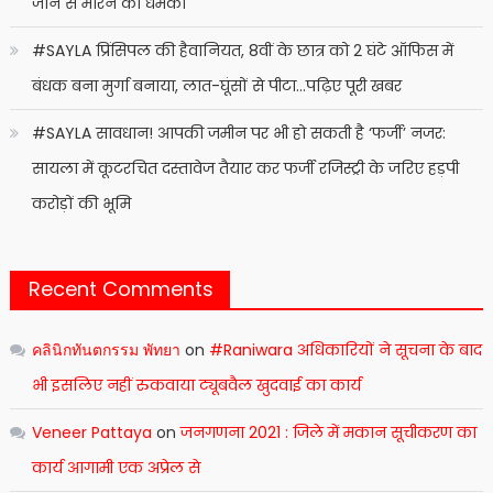
जान से मारने की धमकी
#SAYLA प्रिंसिपल की हैवानियत, 8वीं के छात्र को 2 घंटे ऑफिस में
बंधक बना मुर्गा बनाया, लात-घूंसों से पीटा…पढ़िए पूरी खबर
#SAYLA सावधान! आपकी जमीन पर भी हो सकती है ‘फर्जी’ नजर:
सायला में कूटरचित दस्तावेज तैयार कर फर्जी रजिस्ट्री के जरिए हड़पी
करोड़ों की भूमि
Recent Comments
คลินิกทันตกรรม พัทยา
on
#Raniwara अधिकारियों ने सूचना के बाद
भी इसलिए नहीं रुकवाया ट्यूबवैल खुदवाई का कार्य
Veneer Pattaya
on
जनगणना 2021 : जिले में मकान सूचीकरण का
कार्य आगामी एक अप्रेल से