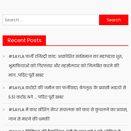
Search
for:
Recent Posts
#SAYLA फर्जी रजिस्ट्री कांड: आक्रोशित सर्वसमाज का महापड़ाव शुरू,
भूमाफियाओं को गिरफ्तार और तहसीलदार को निलंबित करने की
मांग…पढ़िए पूरी खबर
#SAYLA करोड़ों की जमीन का फर्जीवाड़ा, बेंगलूरु के प्रवासी भाइयों से
5.51 करोड़ ठगे … पढ़िए पूरी खबर
#SAYLA में कार वॉशिंग सेंटर संचालक को कार से कुचलने का प्रयास,
जान से मारने की धमकी