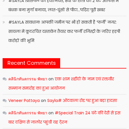
#SAYLA प्रिंसिपल की हैवानियत, 8वीं के छात्र को 2 घंटे ऑफिस में
बंधक बना मुर्गा बनाया, लात-घूंसों से पीटा…पढ़िए पूरी खबर
#SAYLA सावधान! आपकी जमीन पर भी हो सकती है ‘फर्जी’ नजर:
सायला में कूटरचित दस्तावेज तैयार कर फर्जी रजिस्ट्री के जरिए हड़पी
करोड़ों की भूमि
Recent Comments
คลินิกทันตกรรม พัทยา
on
एक शाम शहीदों के नाम एवं रक्तवीर
सम्मान समारोह का हुआ आयोजन
Veneer Pattaya
on
Sayla# ओटवाला रोड पर हुआ बड़ा हादसा
คลินิกทันตกรรม พัทยา
on
#Special Train 24 घंटे की देरी से इस
बार दक्षिण से जालोर पहुंची यह टे्रन