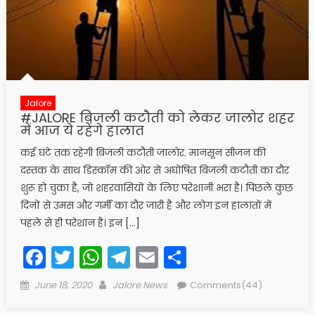
Jalore
#JALORE बिजली कटौती को लेकर जालोर शहर
में आज ये रहेंगे हालात
कई घंटे तक रहेगी बिजली कटौती जालोर. मानसून सीजन की
दस्तक के साथ डिस्कॉम की ओर से अघोषित बिजली कटौती का दौर
शुरू हो चुका है, जो शहरवासियों के लिए परेशानी भरा है। पिछले कुछ
दिनों से उमस और गर्मी का दौर जारी है और लोग इन हालातों में
पहले से ही परेशान है। इन […]
Facebook
Twitter
WhatsApp
Telegram
Email
Share
Posted
Author
June 18, 2020
Jalore News
Comments(44)
on