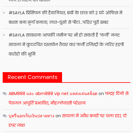
#SAYLA प्रिंसिपल की हैवानियत, 8वीं के छात्र को 2 घंटे ऑफिस में
बंधक बना मुर्गा बनाया, लात-घूंसों से पीटा…पढ़िए पूरी खबर
#SAYLA सावधान! आपकी जमीन पर भी हो सकती है ‘फर्जी’ नजर:
सायला में कूटरचित दस्तावेज तैयार कर फर्जी रजिस्ट्री के जरिए हड़पी
करोड़ों की भूमि
Recent Comments
ABM888 และ abm888 vip net แหล่งเล่นสล็อต
on
पन्द्रह दिनों से
पेयजल आपूर्ति प्रभावित, मौहल्लेवासी परेशान
บุหรี่นอกเก็บเงินปลายทาง
on
सायला में अवैध बजरी पर चला डंडा, दो
डंपर जब्त