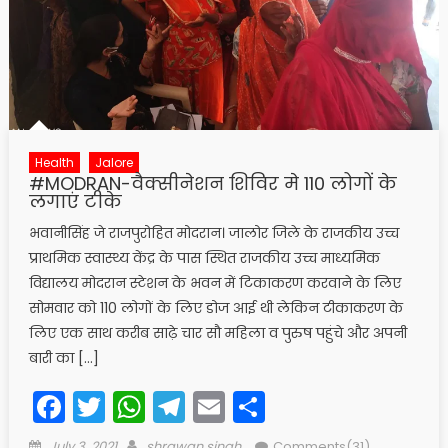
Health
Jalore
#MODRAN-वैक्सीनेशन शिविर मे 110 लोगों के
लगाएं टीके
भवानीसिंह जे राजपुरोहित मोदरान। जालोर जिले के राजकीय उच्च
प्राथमिक स्वास्थ्य केंद्र के पास स्थित राजकीय उच्च माध्यमिक
विद्यालय मोदरान स्टेशन के भवन में टिकाकरण करवाने के लिए
सोमवार को 110 लोगों के लिए डोज आई थी लेकिन टीकाकरण के
लिए एक साथ करीब साढ़े चार सौ महिला व पुरुष पहुंचे और अपनी
बारी का […]
Facebook
Twitter
WhatsApp
Telegram
Email
Share
Posted
Author
July 3, 2021
shrawan singh
Comments(31)