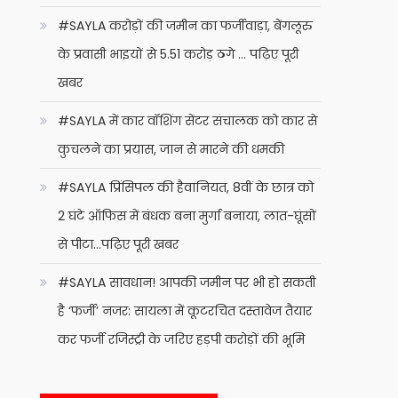
#SAYLA करोड़ों की जमीन का फर्जीवाड़ा, बेंगलूरु
के प्रवासी भाइयों से 5.51 करोड़ ठगे … पढ़िए पूरी
खबर
#SAYLA में कार वॉशिंग सेंटर संचालक को कार से
कुचलने का प्रयास, जान से मारने की धमकी
#SAYLA प्रिंसिपल की हैवानियत, 8वीं के छात्र को
2 घंटे ऑफिस में बंधक बना मुर्गा बनाया, लात-घूंसों
से पीटा…पढ़िए पूरी खबर
#SAYLA सावधान! आपकी जमीन पर भी हो सकती
है ‘फर्जी’ नजर: सायला में कूटरचित दस्तावेज तैयार
कर फर्जी रजिस्ट्री के जरिए हड़पी करोड़ों की भूमि