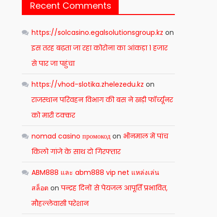
Recent Comments
https://solcasino.egalsolutionsgroup.kz
on
इस तरह बढ़ता जा रहा कोरोना का आंकड़ा 1 हजार
से पार जा पहुंचा
https://vhod-slotika.zhelezedu.kz
on
राजस्थान परिवहन विभाग की बस ने खड़ी फॉर्च्यूनर
को मारी टक्कर
nomad casino промокод
on
भीनमाल में पांच
किलो गांजे के साथ दो गिरफ्तार
ABM888 และ abm888 vip net แหล่งเล่น
สล็อต
on
पन्द्रह दिनों से पेयजल आपूर्ति प्रभावित,
मौहल्लेवासी परेशान