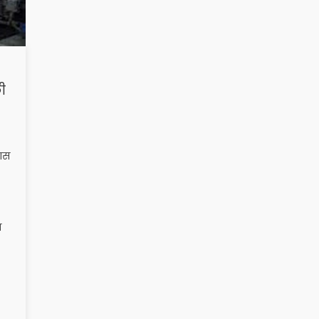
ी
कास
ण