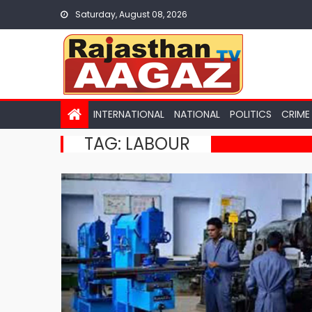
Skip
Saturday, August 08, 2026
to
content
INTERNATIONAL
NATIONAL
POLITICS
CRIME
TAG:
LABOUR