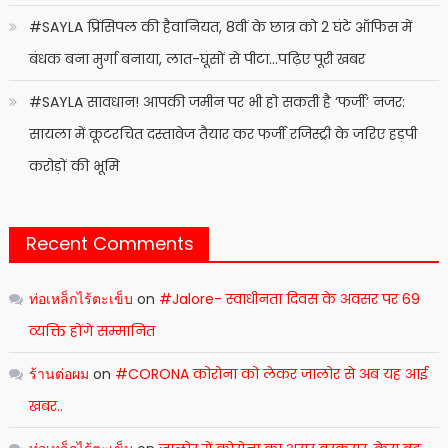
#SAYLA प्रिंसिपल की हैवानियत, 8वीं के छात्र को 2 घंटे ऑफिस में
बंधक बना मुर्गा बनाया, लात-घूंसों से पीटा…पढ़िए पूरी खबर
#SAYLA सावधान! आपकी जमीन पर भी हो सकती है ‘फर्जी’ नजर:
सायला में कूटरचित दस्तावेज तैयार कर फर्जी रजिस्ट्री के जरिए हड़पी
करोड़ों की भूमि
Recent Comments
ท่อเหล็กไร้ตะเข็บ
on
#Jalore- स्वाधीनता दिवस के अवसर पर 69
व्यक्ति होंगे सम्मानित
ร้านต่อผม
on
#CORONA कोरोना को लेकर जालोर से अब यह आई
खबर..