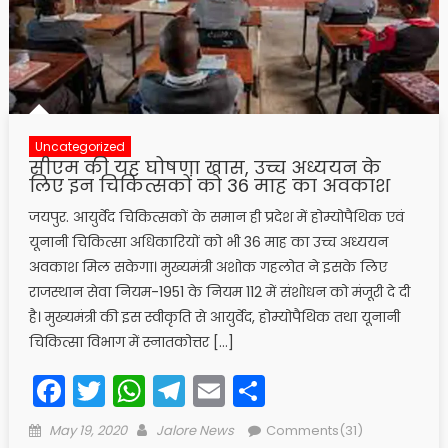
Uncategorized
सीएम की यह घोषणा खास, उच्च अध्ययन के
लिए इन चिकित्सकों को 36 माह का अवकाश
जयपुर. आयुर्वेद चिकित्सकों के समान ही प्रदेश में होम्योपैथिक एवं
यूनानी चिकित्सा अधिकारियों को भी 36 माह का उच्च अध्ययन
अवकाश मिल सकेगा। मुख्यमंत्री अशोक गहलोत ने इसके लिए
राजस्थान सेवा नियम-1951 के नियम 112 में संशोधन को मंजूरी दे दी
है। मुख्यमंत्री की इस स्वीकृति से आयुर्वेद, होम्योपैथिक तथा यूनानी
चिकित्सा विभाग में स्नातकोत्तर […]
Facebook
Twitter
WhatsApp
Telegram
Email
Share
Posted
Author
May 19, 2020
Jalore News
Comments(31)