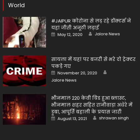
World
#JAIPUR कोरोना से लड़ रहे डॉक्टर्स ने
यहां जीती अनूठी लड़ाई
Author
Posted
Jalore News
May 12, 2020
on
सायला में यहां पर बजरी से भरे दो ट्रेक्टर
पकड़ेे गए
Author
Posted
November 20, 2020
on
Jalore News
भीनमाल 220 केवी ग्रिड हुआ ब्लास्ट,
भीनमाल शहर सहित रानीवाड़ा अंधेरे में
डूबा, आपूर्ति बहाली के प्रयास जारी
Author
Posted
shrawan singh
August 13, 2021
on