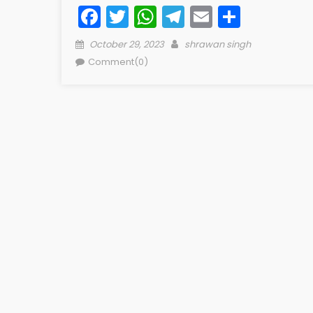
Facebook
Twitter
WhatsApp
Telegram
Email
Share
Posted
Author
October 29, 2023
shrawan singh
on
Comment(0)