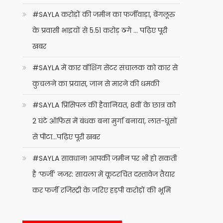
#SAYLA करोड़ों की जमीन का फर्जीवाड़ा, बेंगलूरु
के प्रवासी भाइयों से 5.51 करोड़ ठगे … पढ़िए पूरी
खबर
#SAYLA में कार वॉशिंग सेंटर संचालक को कार से
कुचलने का प्रयास, जान से मारने की धमकी
#SAYLA प्रिंसिपल की हैवानियत, 8वीं के छात्र को
2 घंटे ऑफिस में बंधक बना मुर्गा बनाया, लात-घूंसों
से पीटा…पढ़िए पूरी खबर
#SAYLA सावधान! आपकी जमीन पर भी हो सकती
है ‘फर्जी’ नजर: सायला में कूटरचित दस्तावेज तैयार
कर फर्जी रजिस्ट्री के जरिए हड़पी करोड़ों की भूमि