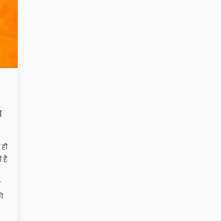
ा
 ही
 है
ी
ो