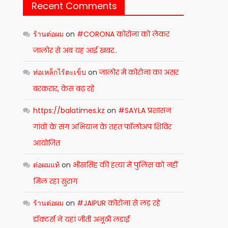
Recent Comments
ร้านต่อผม
on
#CORONA कोरोना को लेकर
जालोर से अब यह आई खबर..
ท่อเหล็กไร้ตะเข็บ
on
जालोर में कोरोना का असर
बरकरार, केस बढ़ रहे
https://balatimes.kz
on
#SAYLA प्रशासन
गांवों के संग अभियान के तहत फॉलोअप शिविर
आयोजित
ต่อผมแท้
on
भीखसिंह की हत्या में पुलिस को नहीं
मिल रहा सुराग
ร้านต่อผม
on
#JAIPUR कोरोना से लड़ रहे
डॉक्टर्स ने यहां जीती अनूठी लड़ाई