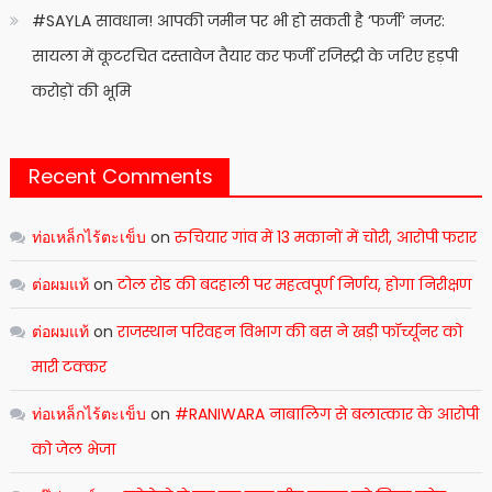
#SAYLA सावधान! आपकी जमीन पर भी हो सकती है ‘फर्जी’ नजर:
सायला में कूटरचित दस्तावेज तैयार कर फर्जी रजिस्ट्री के जरिए हड़पी
करोड़ों की भूमि
Recent Comments
ท่อเหล็กไร้ตะเข็บ
on
रुचियार गांव में 13 मकानों में चोरी, आरोपी फरार
ต่อผมแท้
on
टोल रोड की बदहाली पर महत्वपूर्ण निर्णय, होगा निरीक्षण
ต่อผมแท้
on
राजस्थान परिवहन विभाग की बस ने खड़ी फॉर्च्यूनर को
मारी टक्कर
ท่อเหล็กไร้ตะเข็บ
on
#RANIWARA नाबालिग से बलात्कार के आरोपी
को जेल भेजा