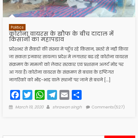
Politics
कोरोना वायरस के खौफ के बीच दादाल में
किसानों का महापडाव
प्रदेशभर से सैकडों की संख्या मे पहुॅच रहे किसान, खतरे से नही किया
जा सकता इनकार सायला। प्रदेश मे लगातार बढ रहे कोरोना वायरस
संक्रमण के मामलों को लेकर सरकार एवं प्रशासन अलर्ट मोड पर
आ गया हैं। कोरोना वायरस के संक्रमण से बचाव के दृष्टिगत
नागरिकों को भीड़-भाड़ वाले स्थानों पर जाने से बचने […]
Facebook
Twitter
WhatsApp
Telegram
Email
Share
Posted
Author
March 19, 2020
shrawan singh
Comments(527)
on