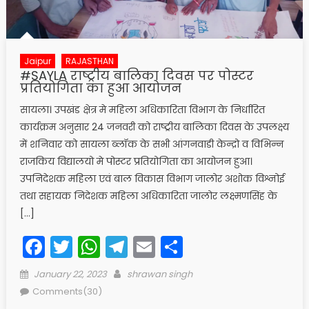
Jaipur
RAJASTHAN
#SAYLA राष्ट्रीय बालिका दिवस पर पोस्टर
प्रतियोगिता का हुआ आयोजन
सायला। उपखंड क्षेत्र मे महिला अधिकारिता विभाग के निर्धारित
कार्यक्रम अनुसार 24 जनवरी को राष्ट्रीय बालिका दिवस के उपलक्ष्य
में शनिवार को सायला ब्लॉक के सभी आंगनवाडी केन्द्रो व विभिन्न
राजकिय विद्यालयो मे पोस्टर प्रतियोगिता का आयोजन हुआ।
उपनिदेशक महिला एवं बाल विकास विभाग जालोर अशोक विश्नोई
तथा सहायक निदेशक महिला अधिकारिता जालोर लक्ष्मणसिंह के
[…]
Facebook
Twitter
WhatsApp
Telegram
Email
Share
Posted
Author
January 22, 2023
shrawan singh
on
Comments(30)