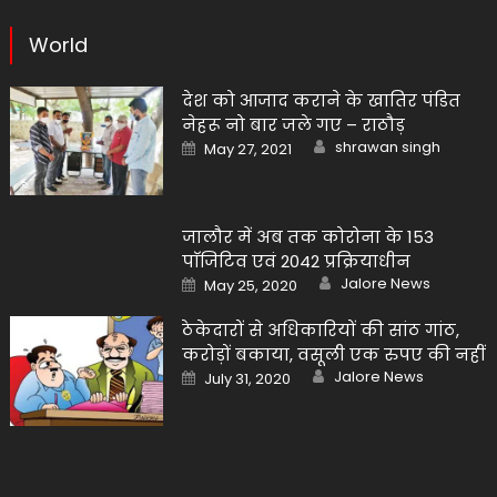
World
देश को आजाद कराने के खातिर पंडित
नेहरू नो बार जले गए – राठौड़
Author
Posted
shrawan singh
May 27, 2021
on
जालौर में अब तक कोरोना के 153
पाॅजिटिव एवं 2042 प्रक्रियाधीन
Author
Posted
Jalore News
May 25, 2020
on
ठेकेदारों से अधिकारियों की सांठ गांठ,
करोड़ों बकाया, वसूली एक रुपए की नहीं
Author
Posted
Jalore News
July 31, 2020
on