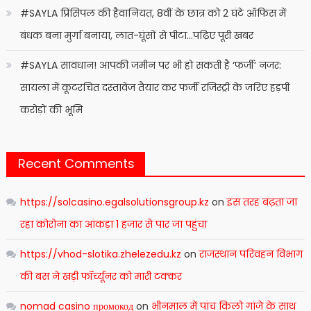
#SAYLA प्रिंसिपल की हैवानियत, 8वीं के छात्र को 2 घंटे ऑफिस में
बंधक बना मुर्गा बनाया, लात-घूंसों से पीटा…पढ़िए पूरी खबर
#SAYLA सावधान! आपकी जमीन पर भी हो सकती है ‘फर्जी’ नजर:
सायला में कूटरचित दस्तावेज तैयार कर फर्जी रजिस्ट्री के जरिए हड़पी
करोड़ों की भूमि
Recent Comments
https://solcasino.egalsolutionsgroup.kz
on
इस तरह बढ़ता जा
रहा कोरोना का आंकड़ा 1 हजार से पार जा पहुंचा
https://vhod-slotika.zhelezedu.kz
on
राजस्थान परिवहन विभाग
की बस ने खड़ी फॉर्च्यूनर को मारी टक्कर
nomad casino промокод
on
भीनमाल में पांच किलो गांजे के साथ