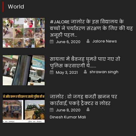
World
#JALORE जालोर के इस विद्यालय के
बच्चों ने पर्यावरण संरक्षण के लिए की यह
अनूठी पहल…
Author
Posted
Jalore News
June 6, 2020
on
सायला मे बैवजह घुमते पाए गए तो
पुलिस करवाएगी ये…….
Author
Posted
shrawan singh
May 3, 2021
on
जालोर : दो जगह बजरी खनन पर
कार्रवाई, पकड़े ट्रैक्टर व लोडर
Author
Posted
June 8, 2020
on
Dinesh Kumar Mali