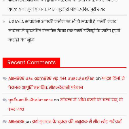
#SAYLA प्रिंसिपल की हैवानियत, 8वीं के छात्र को 2 घंटे ऑफिस में
बंधक बना मुर्गा बनाया, लात-घूंसों से पीटा…पढ़िए पूरी खबर
#SAYLA सावधान! आपकी जमीन पर भी हो सकती है ‘फर्जी’ नजर:
सायला में कूटरचित दस्तावेज तैयार कर फर्जी रजिस्ट्री के जरिए हड़पी
करोड़ों की भूमि
Recent Comments
ABM888 และ abm888 vip net แหล่งเล่นสล็อต
on
पन्द्रह दिनों से
पेयजल आपूर्ति प्रभावित, मौहल्लेवासी परेशान
บุหรี่นอกเก็บเงินปลายทาง
on
सायला में अवैध बजरी पर चला डंडा, दो
डंपर जब्त
ABM888
on
यहां गुजरात के युवक की ससुराल में मौत छोड़ गई कई