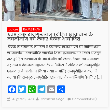
Jalore
RAJASTHAN
#JALORE राजगुरू राजपुरोहित छात्रावास के
नवनीर्माण को लेकर बैठक आयोजित
बैठक में रामानन्द महाराज व देवानन्द महाराज की रही सान्निध्यता
जगमालसिंह राजपुरोहित जालोर। जिला मुख्यालय पर स्थित राजगुरू
राजपुरोहित छात्रावास के नवनीर्माण को लेकर बैठक का रामानन्द
महाराज व देवानन्द महाराज के सान्निध्य में रविवार को राजपुरोहित
छात्रावास मे आयोजन किया गया। नागसिंह राजपुरोहित बाकरा ने
बताया कि राजगुरू राजपुरोहित छात्रावास के ​नवनिर्माण के लिए […]
Facebook
Twitter
WhatsApp
Telegram
Email
Share
Posted
Author
August 2, 2021
shrawan singh
Comments(26)
on