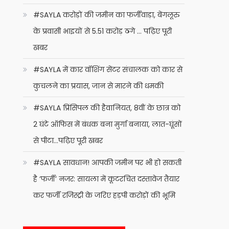
#SAYLA करोड़ों की जमीन का फर्जीवाड़ा, बेंगलूरु
के प्रवासी भाइयों से 5.51 करोड़ ठगे … पढ़िए पूरी
खबर
#SAYLA में कार वॉशिंग सेंटर संचालक को कार से
कुचलने का प्रयास, जान से मारने की धमकी
#SAYLA प्रिंसिपल की हैवानियत, 8वीं के छात्र को
2 घंटे ऑफिस में बंधक बना मुर्गा बनाया, लात-घूंसों
से पीटा…पढ़िए पूरी खबर
#SAYLA सावधान! आपकी जमीन पर भी हो सकती
है ‘फर्जी’ नजर: सायला में कूटरचित दस्तावेज तैयार
कर फर्जी रजिस्ट्री के जरिए हड़पी करोड़ों की भूमि