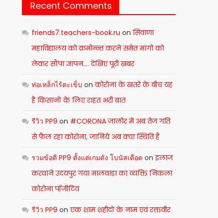
Recent Comments
friends7.teachers-book.ru
on
सिवाणा
महाविद्यालय को क्रमोन्न्त करने समेत मांगो को
लेकर सौंपा ज्ञापन…. देखिए पूरी खबर
ท่อเหล็กไร้ตะเข็บ
on
कोरोना के खतरे के बीच यह
है किसानों के लिए राहत भरी बात
รีวิว PP9
on
#CORONA जालोर में अब तेज गति
से फैल रहा कोरोना, जानिये अब क्या स्थिति हैं
รวมข้อดี PP9 ตั้งแต่เกมดัง โบนัสเดือด
on
इलाज
करवाने उदयपुर गया मालवाड़ा का व्यक्ति निकला
कोरोना पॉजीटिव
รีวิว PP9
on
एक शाम शहीदों के नाम एवं रक्तवीर