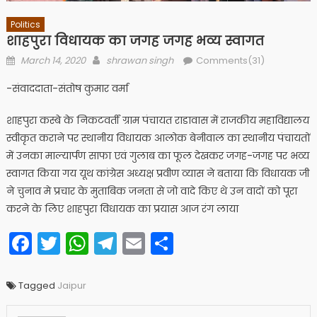
Politics
शाहपुरा विधायक का जगह जगह भव्य स्वागत
Posted
Author
March 14, 2020
shrawan singh
Comments(31)
on
-संवाददाता-संतोष कुमार वर्मा
शाहपुरा कस्बे के निकटवर्ती ग्राम पंचायत राडावास में राजकीय महाविद्यालय
स्वीकृत कराने पर स्थानीय विधायक आलोक बेनीवाल का स्थानीय पंचायतों
में उनका माल्यार्पण साफा एवं गुलाब का फूल देखकर जगह-जगह पर भव्य
स्वागत किया गय यूथ कांग्रेस अध्यक्ष प्रवीण व्यास ने बताया कि विधायक जी
ने चुनाव मे प्रचार के मुताबिक जनता से जो वादे किए थे उन वादों को पूरा
करने के लिए शाहपुरा विधायक का प्रयास आज रंग लाया
Facebook
Twitter
WhatsApp
Telegram
Email
Share
Tagged
Jaipur