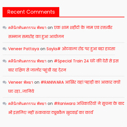
Recent Comments
คลินิกทันตกรรม พัทยา
on
एक शाम शहीदों के नाम एवं रक्तवीर
सम्मान समारोह का हुआ आयोजन
Veneer Pattaya
on
Sayla# ओटवाला रोड पर हुआ बड़ा हादसा
คลินิกทันตกรรม พัทยา
on
#Special Train 24 घंटे की देरी से इस
बार दक्षिण से जालोर पहुंची यह टे्रन
Veneer พัทยา
on
#RANIWARA आखिर यहां पहाड़ी का आकार क्यों
घट रहा…जानिये
คลินิกทันตกรรม พัทยา
on
#Raniwara अधिकारियों ने सूचना के बाद
भी इसलिए नहीं रुकवाया ट्यूबवैल खुदवाई का कार्य