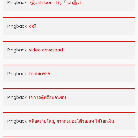
Pingback:
ﾄ妥｡nh bom li盻「 ch蘯ｿt
Pingback:
dk7
Pingback:
video download
Pingback:
taobin555
Pingback:
เช่ารถตู้พร้อมคนขับ
Pingback:
สล็อตเว็บใหญ่ ฝากถอนออโต้วอเลท ไม่โยกเงิน