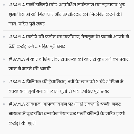
#SAYLA फर्जी रजिस्ट्री कांड: आक्रोशित सर्वसमाज का महापड़ाव शुरू,
भूमाफियाओं को गिरफ्तार और तहसीलदार को निलंबित करने की
मांग…पढ़िए पूरी खबर
#SAYLA करोड़ों की जमीन का फर्जीवाड़ा, बेंगलूरु के प्रवासी भाइयों से
5.51 करोड़ ठगे … पढ़िए पूरी खबर
#SAYLA में कार वॉशिंग सेंटर संचालक को कार से कुचलने का प्रयास,
जान से मारने की धमकी
#SAYLA प्रिंसिपल की हैवानियत, 8वीं के छात्र को 2 घंटे ऑफिस में
बंधक बना मुर्गा बनाया, लात-घूंसों से पीटा…पढ़िए पूरी खबर
#SAYLA सावधान! आपकी जमीन पर भी हो सकती है ‘फर्जी’ नजर:
सायला में कूटरचित दस्तावेज तैयार कर फर्जी रजिस्ट्री के जरिए हड़पी
करोड़ों की भूमि