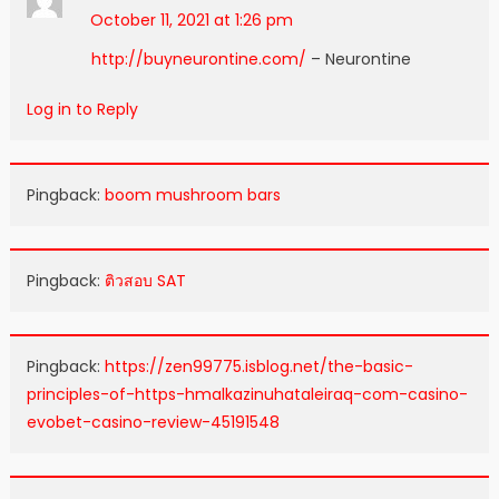
October 11, 2021 at 1:26 pm
http://buyneurontine.com/
– Neurontine
Log in to Reply
Pingback:
boom mushroom bars
Pingback:
ติวสอบ SAT
Pingback:
https://zen99775.isblog.net/the-basic-
principles-of-https-hmalkazinuhataleiraq-com-casino-
evobet-casino-review-45191548