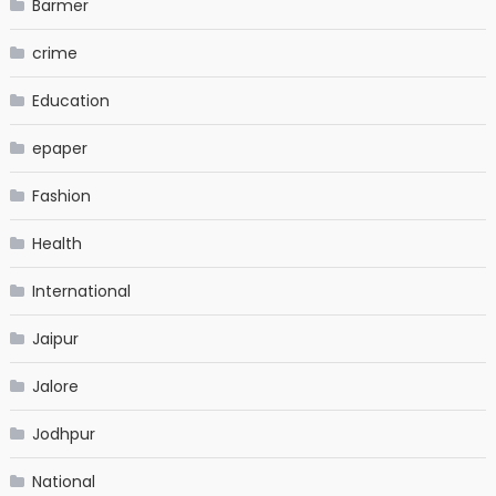
Barmer
crime
Education
epaper
Fashion
Health
International
Jaipur
Jalore
Jodhpur
National