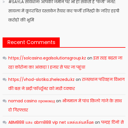
#SAYLA सावधान! आपकी जमीन पर भी हो सकती है ‘फर्जी’ नजर:
सायला में कूटरचित दस्तावेज तैयार कर फर्जी रजिस्ट्री के जरिए हड़पी
करोड़ों की भूमि
Recent Comments
https://solcasino.egalsolutionsgroup.kz
on
इस तरह बढ़ता जा
रहा कोरोना का आंकड़ा 1 हजार से पार जा पहुंचा
https://vhod-slotika.zhelezedu.kz
on
राजस्थान परिवहन विभाग
की बस ने खड़ी फॉर्च्यूनर को मारी टक्कर
nomad casino промокод
on
भीनमाल में पांच किलो गांजे के साथ
दो गिरफ्तार
ABM888 และ abm888 vip net แหล่งเล่นสล็อต
on
पन्द्रह दिनों से