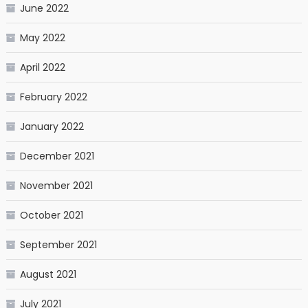
June 2022
May 2022
April 2022
February 2022
January 2022
December 2021
November 2021
October 2021
September 2021
August 2021
July 2021