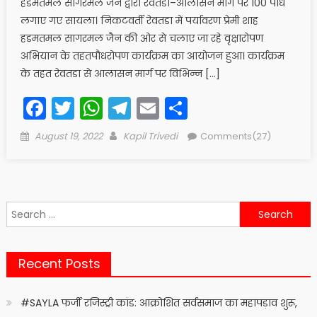
हडमतमल सागरमल जैन द्वारा रेवतडा–आलासन मार्ग पर 100 पौधे
लगाए गए सायला। निकटवर्ती रेवतडा में पर्यावरण प्रेमी शाह
हडमतमल सागरमल जैन की ओर से चलाए जा रहे वृक्षारोपण
अभियान के तहतपौधरोपण कार्यक्रम का आयोजन हुआ। कार्यक्रम
के तहत रेवतडा से आलासन मार्ग पर विभिन्न […]
Facebook
Twitter
WhatsApp
Telegram
Email
Share
Posted
Author
August 19, 2022
Kapil Trivedi
Comments(27)
on
Search
for:
Recent Posts
#SAYLA फर्जी रजिस्ट्री कांड: आक्रोशित सर्वसमाज का महापड़ाव शुरू,