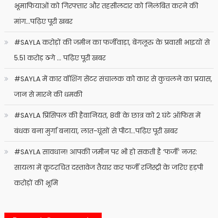
भूमाफियाओं को गिरफ्तार और तहसीलदार को निलंबित करने की
मांग…पढ़िए पूरी खबर
#SAYLA करोड़ों की जमीन का फर्जीवाड़ा, बेंगलूरु के प्रवासी भाइयों से
5.51 करोड़ ठगे … पढ़िए पूरी खबर
#SAYLA में कार वॉशिंग सेंटर संचालक को कार से कुचलने का प्रयास,
जान से मारने की धमकी
#SAYLA प्रिंसिपल की हैवानियत, 8वीं के छात्र को 2 घंटे ऑफिस में
बंधक बना मुर्गा बनाया, लात-घूंसों से पीटा…पढ़िए पूरी खबर
#SAYLA सावधान! आपकी जमीन पर भी हो सकती है ‘फर्जी’ नजर:
सायला में कूटरचित दस्तावेज तैयार कर फर्जी रजिस्ट्री के जरिए हड़पी
करोड़ों की भूमि