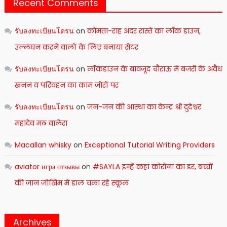
Recent Comments
รับลงทะเบียนโดรน
on
कोमता-राह अंदर रास्ते का लाँक डाउन,
उल्लंघन करने वालों के लिए बनाया सेंटर
รับลงทะเบียนโดรน
on
लॉकडाउन के बावजूद चौराऊ मे बजरी के अवैध
खनन व परिवहन का काम जोरों पर
รับลงทะเบียนโดรน
on
जन-जन की आस्था का केन्द्र श्री दुदेश्वर
महादेव मठ वालेरा
Macallan whisky
on
Exceptional Tutorial Writing Providers
aviator игра отзывы
on
#SAYLA इन्हें कहां कोरोना का डर, बच्चों
की जान जोखिम में डाल चला रहे स्कूल
Archives