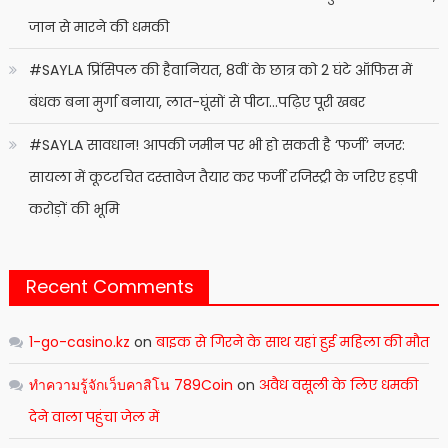
जान से मारने की धमकी
#SAYLA प्रिंसिपल की हैवानियत, 8वीं के छात्र को 2 घंटे ऑफिस में
बंधक बना मुर्गा बनाया, लात-घूंसों से पीटा…पढ़िए पूरी खबर
#SAYLA सावधान! आपकी जमीन पर भी हो सकती है ‘फर्जी’ नजर:
सायला में कूटरचित दस्तावेज तैयार कर फर्जी रजिस्ट्री के जरिए हड़पी
करोड़ों की भूमि
Recent Comments
1-go-casino.kz
on
बाइक से गिरने के साथ यहां हुई महिला की मौत
ทำความรู้จักเว็บคาสิโน 789Coin
on
अवैध वसूली के लिए धमकी
देने वाला पहुंचा जेल में