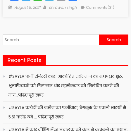
Posted
Author
August 9, 2021
shrawan singh
Comments(31)
on
Search
for:
Recent Posts
#SAYLA फर्जी रजिस्ट्री कांड: आक्रोशित सर्वसमाज का महापड़ाव शुरू,
भूमाफियाओं को गिरफ्तार और तहसीलदार को निलंबित करने की
मांग…पढ़िए पूरी खबर
#SAYLA करोड़ों की जमीन का फर्जीवाड़ा, बेंगलूरु के प्रवासी भाइयों से
5.51 करोड़ ठगे … पढ़िए पूरी खबर
#SAYLA में कार वॉशिंग सेंटर संचालक को कार से कुचलने का प्रयास,