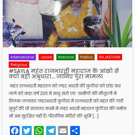
International
Jalore
National
Politics
RAJASTHAN
Religious
#SAYLA महंत राजभारती महाराज के आंखो से
क्यों बही अश्रुधारा…. जानिए पुरा मामला
महंत राजभारती महाराज को लहर भारती की कुटीयां को छोड कर
जाने को कहा वर्ष 2011 मे साधु संतो एवं ग्रामीणों की मौजूदगी में
तिलक लगाकर लहरभारती कुटीयां मे राजभारती को महंत की गादी
सुपुर्द की थी सायला। कस्बे में लहर भारती महाराज कुटिया की जमीन
भी अब सुरक्षित नही है। पौराणिक मंदिरों की भूमि […]
Facebook
Twitter
WhatsApp
Telegram
Email
Share